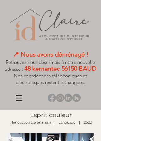
📍 Nous avons déménagé !​
Retrouvez-nous désormais à notre nouvelle
48 kernantec 56150 BAUD
adresse :
Nos coordonnées téléphoniques et
électroniques restent inchangées.
Esprit couleur
Rénovation clé en main
| Languidic
| 2022